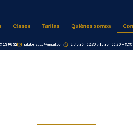
o
Clases
Tarifas
Quiénes somos
Con
3 13 96 32
pilatesisaac@gmail.com
L-J 9:30 - 12:30 y 16:30 - 21:30 V 8:30
Información de contacto
encontrar toda la información necesaria para poder ponerte 
y/o hacernos una visita a nuestro centro de trabajo.
Contacta con nosotros