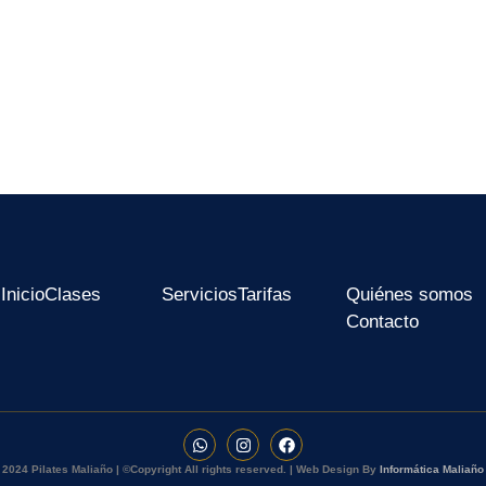
Inicio
Clases
Servicios
Tarifas
Quiénes somos
Contacto
2024 Pilates Maliaño | ©Copyright All rights reserved. | Web Design By
Informática Maliaño